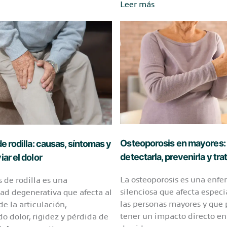
Parkinson
Leer más
en
personas
mayores:
síntomas,
fases
y
ión
ejercicios
para
mejorar
a
la
calidad
Osteoporosis en mayores
de rodilla: causas, síntomas y
de
detectarla, prevenirla y trat
iar el dolor
vida
La osteoporosis es una enf
s de rodilla es una
silenciosa que afecta espec
d degenerativa que afecta al
las personas mayores y que
de la articulación,
tener un impacto directo en
o dolor, rigidez y pérdida de