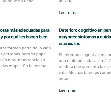
de vida.
. Aunque no tiene
Osteoporosis
Leer más
en
mayores:
cómo
otas más adecuadas para
Deterioro cognitivo en pe
detectarla,
y por qué les hacen bien
mayores: síntomas y cuid
prevenirla
esenciales
tas forman parte de la vida
y
 personas, pero su papel
tratarla
El deterioro cognitivo en an
avía más importancia en
una realidad cada vez más 
das etapas. En la tercera
medida que aumenta la esp
vida. Muchas familias comi
notar
Deterioro
Leer más
cognitivo
s
en
personas