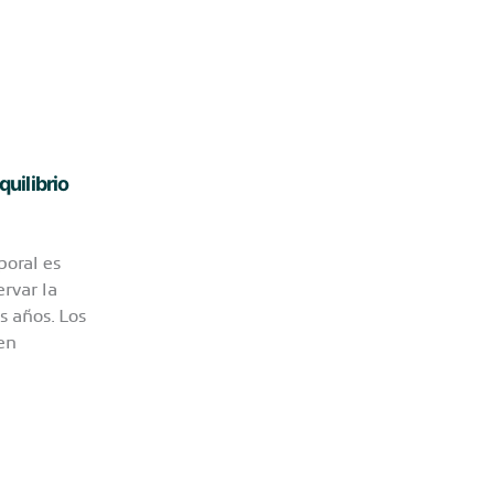
quilibrio
poral es
ervar la
s años. Los
 en