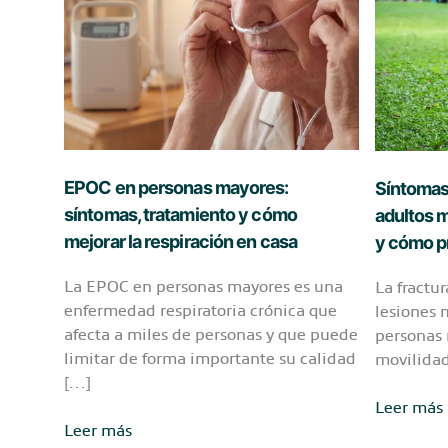
EPOC en personas mayores:
Síntomas 
síntomas, tratamiento y cómo
adultos m
mejorar la respiración en casa
y cómo p
La EPOC en personas mayores es una
La fractu
enfermedad respiratoria crónica que
lesiones 
afecta a miles de personas y que puede
personas 
limitar de forma importante su calidad
movilidad
[…]
Síntomas
Leer más
EPOC
Leer más
de