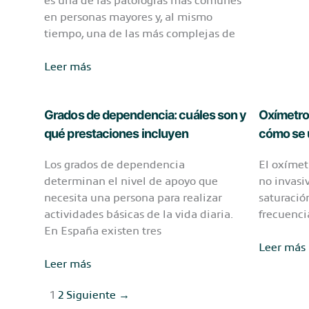
ancianos
en personas mayores y, al mismo
y
tiempo, una de las más complejas de
por
qué
Guía
Leer más
les
sobre
hacen
la
bien
Grados de dependencia: cuáles son y
Oxímetro
insuficiencia
cardíaca
qué prestaciones incluyen
cómo se u
en
Los grados de dependencia
El oxímet
ancianos:
determinan el nivel de apoyo que
no invasi
síntomas
necesita una persona para realizar
saturació
y
actividades básicas de la vida diaria.
frecuenci
cuidados
En España existen tres
esenciales
Oxímetro
Leer más
Grados
qué
Leer más
de
es,
1
2
Siguiente
→
dependencia:
cómo