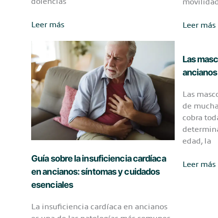
dolencias
movilidad
Ansiedad
Artrosis
Leer más
Leer más
en
de
personas
rodilla:
mayores:
Las masc
causas,
señales,
síntomas
ancianos 
causas
y
Las masco
y
cómo
de muchas
formas
aliviar
cobra tod
de
el
determina
calmarla
dolor
edad, la
Guía sobre la insuficiencia cardíaca
Las
Leer más
en ancianos: síntomas y cuidados
mascotas
esenciales
más
adecuada
La insuficiencia cardíaca en ancianos
para
es una de las patologías más comunes