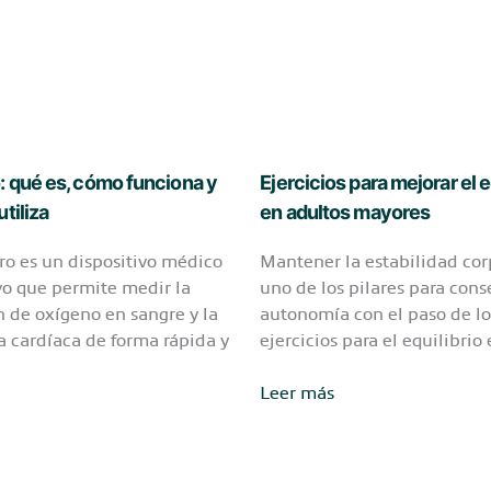
mayores:
síntomas
y
cuidados
esenciales
: qué es, cómo funciona y
Ejercicios para mejorar el e
tiliza
en adultos mayores
ro es un dispositivo médico
Mantener la estabilidad cor
vo que permite medir la
uno de los pilares para cons
n de oxígeno en sangre y la
autonomía con el paso de lo
a cardíaca de forma rápida y
ejercicios para el equilibrio
:
Ejercicios
Leer más
para
mejorar
el