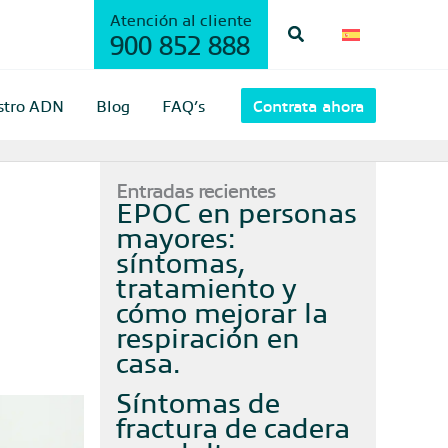
Atención al cliente
Buscar
900 852 888
stro ADN
Blog
FAQ’s
Contrata ahora
Entradas recientes
EPOC en personas
mayores:
síntomas,
tratamiento y
cómo mejorar la
respiración en
casa
Síntomas de
fractura de cadera