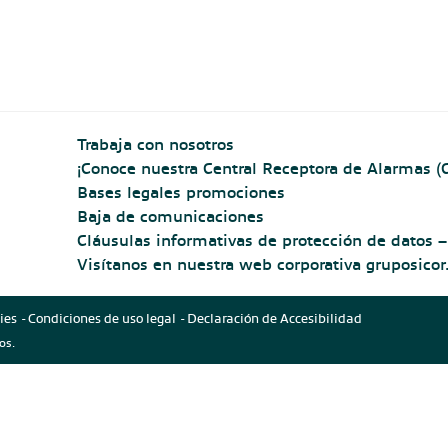
equilibrio
en
adultos
mayores
Trabaja con nosotros
¡Conoce nuestra Central Receptora de Alarmas (
Bases legales promociones
Baja de comunicaciones
Cláusulas informativas de protección de dato
Visítanos en nuestra web corporativa gruposico
ies
Condiciones de uso legal
Declaración de Accesibilidad
os.