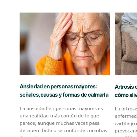
en
fractura
personas
de
mayores:
cadera
síntomas,
en
tratamiento
adultos
y
mayores:
cómo
tipos,
mejorar
recuperac
la
y
respiración
cómo
en
prevenirl
casa
Ansiedad en personas mayores:
Artrosis 
señales, causas y formas de calmarla
cómo aliv
La ansiedad en personas mayores es
La artrosi
una realidad más común de lo que
enfermeda
parece, aunque muchas veces pasa
cartílago 
desapercibida o se confunde con otras
provocand