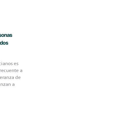
rsonas
ados
cianos es
frecuente a
eranza de
enzan a