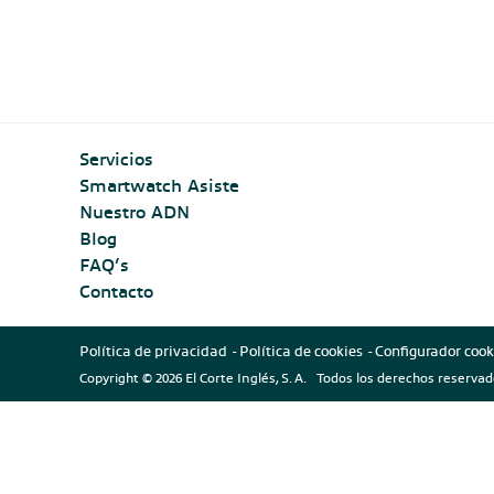
cuáles
funciona
son
y
y
cómo
qué
se
prestaciones
utiliza
incluyen
Servicios
Smartwatch Asiste
Nuestro ADN
Blog
FAQ’s
Contacto
Política de privacidad
Política de cookies
Configurador cook
Copyright © 2026 El Corte Inglés, S. A. Todos los derechos reservad