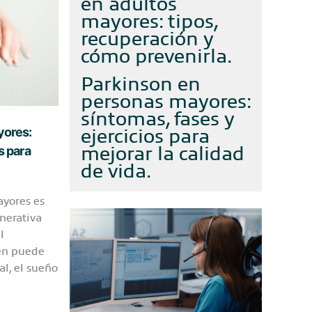
en adultos
mayores: tipos,
recuperación y
cómo prevenirla
Parkinson en
personas mayores:
síntomas, fases y
ejercicios para
yores:
mejorar la calidad
s para
de vida
ayores es
nerativa
l
én puede
al, el sueño