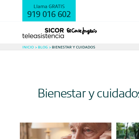
Ir
Llama GRATIS
al
919 016 602
contenido
INICIO
BLOG
BIENESTAR Y CUIDADOS
Bienestar y cuidado