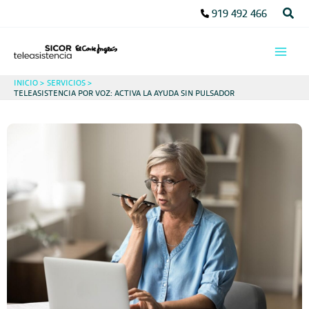
Ir
Busc
919 492 466
al
contenido
INICIO
SERVICIOS
TELEASISTENCIA POR VOZ: ACTIVA LA AYUDA SIN PULSADOR