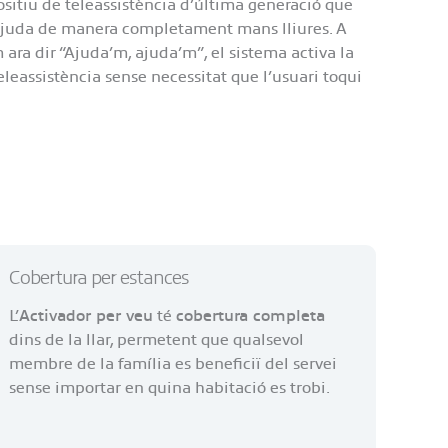
ositiu de teleassistència d’última generació que
r ajuda de manera completament mans lliures. A
 ara dir “Ajuda’m, ajuda’m”, el sistema activa la
leassistència sense necessitat que l’usuari toqui
Cobertura per estances
L’
Activador per veu
té
cobertura completa
dins de la llar, permetent que qualsevol
membre de la família es beneficiï del servei
sense importar en quina habitació es trobi.