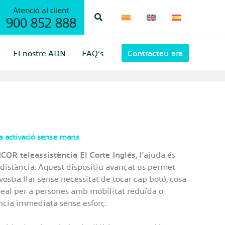
Atenció al client
Cerca
900 852 888
El nostre ADN
FAQ’s
Contracteu ara
na activació sense mans
ICOR teleassistència El Corte Inglés
, l’ajuda és
distància. Aquest dispositiu avançat us permet
vostra llar sense necessitat de tocar cap botó, cosa
ideal per a persones amb mobilitat reduïda o
ència immediata sense esforç.