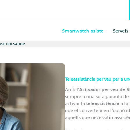
Smartwatch asiste
Serveis
ENSE POLSADOR
Teleassistència per veu per a u
Amb l’
Activador per veu de S
sempre a una sola paraula de 
activar la
teleassistència
a la 
que el converteix en l’opció 
aquells que necessitin assist