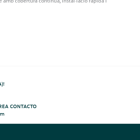
e amb cobertura contínua, instal·lació ràpida i
)!
– AREA CONTACTO
om