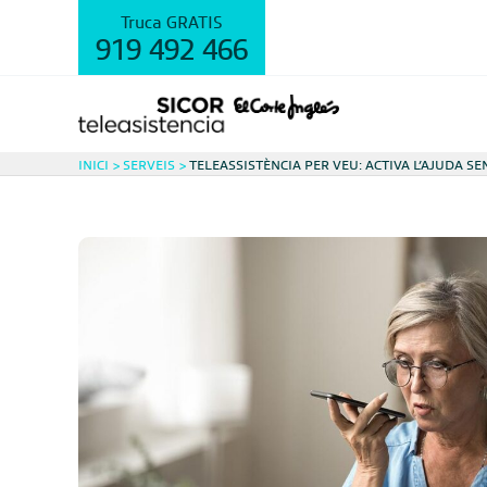
Vés
Truca GRATIS
al
919 492 466
contingut
INICI
SERVEIS
TELEASSISTÈNCIA PER VEU: ACTIVA L’AJUDA S