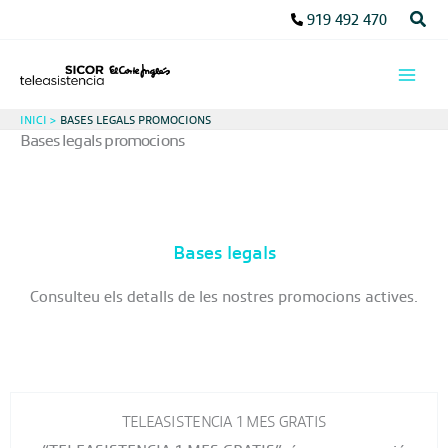
Vés
Cerc
919 492 470
al
contingut
INICI
BASES LEGALS PROMOCIONS
Bases legals promocions
Bases legals
Consulteu els detalls de les nostres promocions actives.
TELEASISTENCIA 1 MES GRATIS