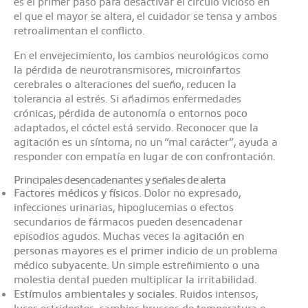
es el primer paso para desactivar el círculo vicioso en
el que el mayor se altera, el cuidador se tensa y ambos
retroalimentan el conflicto.
En el envejecimiento, los cambios neurológicos como
la pérdida de neurotransmisores, microinfartos
cerebrales o alteraciones del sueño, reducen la
tolerancia al estrés. Si añadimos enfermedades
crónicas, pérdida de autonomía o entornos poco
adaptados, el cóctel está servido. Reconocer que la
agitación es un síntoma, no un “mal carácter”, ayuda a
responder con empatía en lugar de con confrontación.
Principales desencadenantes y señales de alerta
Factores médicos y físicos.
Dolor no expresado,
infecciones urinarias, hipoglucemias o efectos
secundarios de fármacos pueden desencadenar
episodios agudos. Muchas veces la
agitación en
personas mayores
es el primer indicio
de un problema
médico subyacente. Un simple estreñimiento o una
molestia dental pueden multiplicar la irritabilidad.
Estímulos ambientales y sociales.
Ruidos intensos,
luces estridentes, cambios bruscos de temperatura o