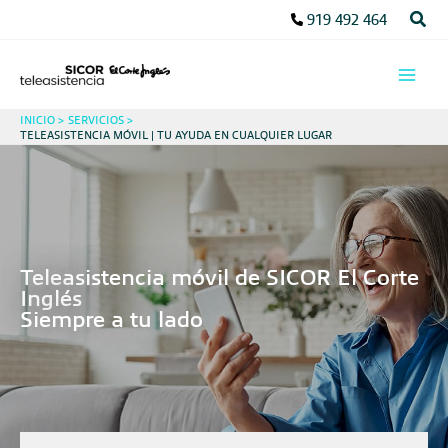
Ir
Busc
919 492 464
al
contenido
INICIO
SERVICIOS
TELEASISTENCIA MÓVIL | TU AYUDA EN CUALQUIER LUGAR
Teleasistencia móvil de SICOR El Corte
Inglés
Siempre a tu lado