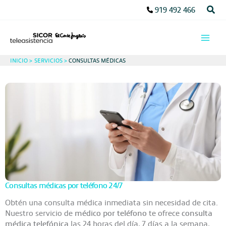
Ir
Busc
919 492 466
al
contenido
INICIO
SERVICIOS
CONSULTAS MÉDICAS
Consultas médicas por teléfono 24/7
Obtén una consulta médica inmediata sin necesidad de cita.
Nuestro servicio de
médico por teléfono
te ofrece
consulta
médica telefónica
las 24 horas del día, 7 días a la semana,