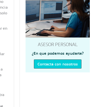
mo
encia
solo
ar en
ASESOR PERSONAL
¿En que podemos ayudarte?
lar
Contacta con nosotros
 a
a
tra
ue