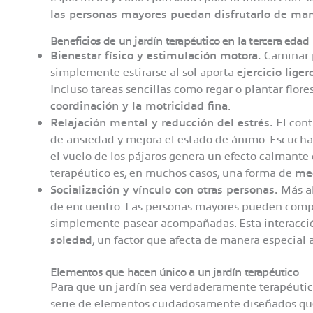
las personas mayores puedan disfrutarlo de man
Beneficios de un jardín terapéutico en la tercera edad
Bienestar físico y estimulación motora.
Caminar 
simplemente estirarse al sol aporta
ejercicio liger
Incluso tareas sencillas como regar o plantar flor
coordinación y la motricidad fina
.
Relajación mental y reducción del estrés.
El cont
de ansiedad y mejora el estado de ánimo. Escuchar
el vuelo de los pájaros genera un efecto calmante
terapéutico es, en muchos casos, una forma de
med
Socialización y vínculo con otras personas.
Más al
de encuentro. Las personas mayores pueden compar
simplemente pasear acompañadas. Esta interacción
soledad
, un factor que afecta de manera especial a
Elementos que hacen único a un jardín terapéutico
Para que un jardín sea verdaderamente terapéutic
serie de elementos cuidadosamente diseñados que 