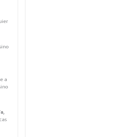
uier
sino
e a
sino
ía
,
cas