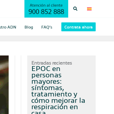
Atención al cliente
Buscar
900 852 888
stro ADN
Blog
FAQ’s
Contrata ahora
Entradas recientes
EPOC en
personas
mayores:
síntomas,
tratamiento y
cómo mejorar la
respiración en
casa