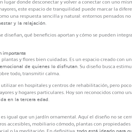
n lugar donde desconectar y volver a conectar con uno mis
mayores, este espacio de tranquilidad puede marcar la difer
mo una respuesta sencilla y natural: entornos pensados no 
nestar y la relajación
.
se diseñan, qué beneficios aportan y cómo se pueden integr
an importante
 plantas y flores bien cuidadas. Es un espacio creado con un
y emocional de quienes lo disfrutan
. Su diseño busca estimu
sobre todo, transmitir calma.
utilizar en hospitales y centros de rehabilitación, pero poco
ayores y hogares particulares. Hoy son reconocidos como un
ida en la tercera edad
.
es igual que un jardín ornamental. Aquí el diseño no se cen
deros accesibles, mobiliario cómodo, plantas con propiedades
cial o la meditación. En definitiva,
todo está ideado para q