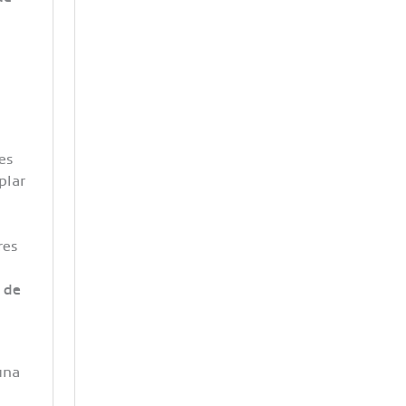
es
plar
res
 de
una