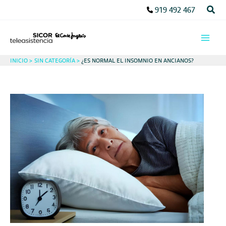
Ir
Busc
919 492 467
al
contenido
INICIO
SIN CATEGORÍA
¿ES NORMAL EL INSOMNIO EN ANCIANOS?