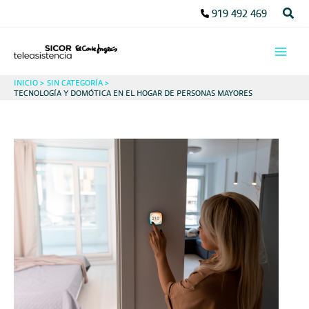
Ir
Busc
919 492 469
al
contenido
INICIO
SIN CATEGORÍA
TECNOLOGÍA Y DOMÓTICA EN EL HOGAR DE PERSONAS MAYORES