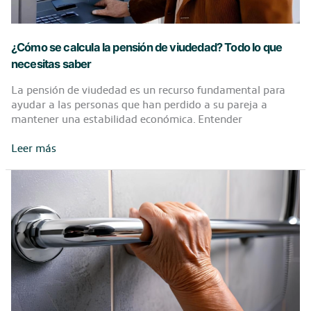
¿Cómo se calcula la pensión de viudedad? Todo lo que
necesitas saber
La pensión de viudedad es un recurso fundamental para
ayudar a las personas que han perdido a su pareja a
mantener una estabilidad económica. Entender
¿Cómo
Leer más
se
calcula
la
pensión
de
viudedad?
Todo
lo
que
necesitas
saber