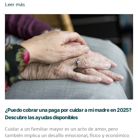
Magnesio
Leer más
para
mayores
de
50
años:
beneficios
y
recomendaciones
¿Puedo cobrar una paga por cuidar a mi madre en 2025?
Descubre las ayudas disponibles
Cuidar a un familiar mayor es un acto de amor, pero
también implica un desafío emocional, físico y económico.