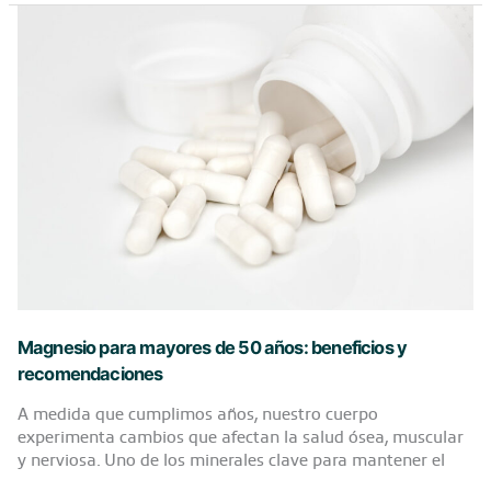
saber
sobre
la
neumonía
en
personas
mayores?
Magnesio para mayores de 50 años: beneficios y
recomendaciones
A medida que cumplimos años, nuestro cuerpo
experimenta cambios que afectan la salud ósea, muscular
y nerviosa. Uno de los minerales clave para mantener el