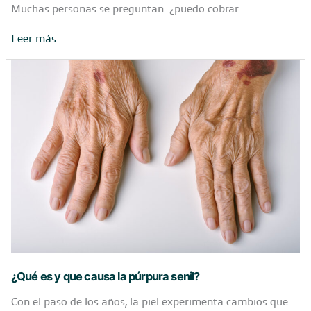
Muchas personas se preguntan: ¿puedo cobrar
¿Puedo
Leer más
cobrar
una
paga
por
cuidar
a
mi
madre
en
2025?
Descubre
las
ayudas
disponibles
¿Qué es y que causa la púrpura senil?
Con el paso de los años, la piel experimenta cambios que