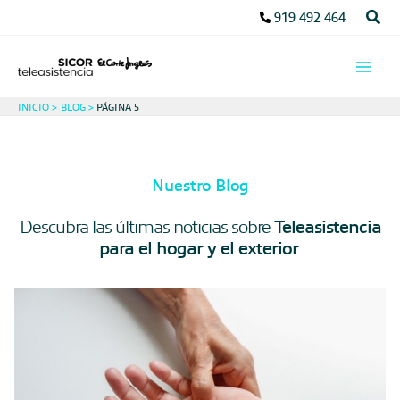
Ir
Busc
919 492 464
al
contenido
INICIO
BLOG
PÁGINA 5
Nuestro Blog
Teleasistencia
Descubra las últimas noticias sobre
para el hogar y el exterior
.