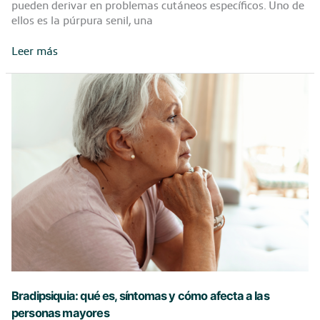
pueden derivar en problemas cutáneos específicos. Uno de
ellos es la púrpura senil, una
¿Qué
Leer más
es
y
que
causa
la
púrpura
senil?
Bradipsiquia: qué es, síntomas y cómo afecta a las
personas mayores