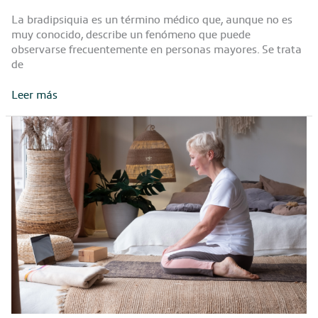
La bradipsiquia es un término médico que, aunque no es
muy conocido, describe un fenómeno que puede
observarse frecuentemente en personas mayores. Se trata
de
Bradipsiquia:
Leer más
qué
es,
síntomas
y
cómo
afecta
a
las
personas
mayores