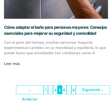
Cómo adaptar el baño para personas mayores: Consejos
esenciales para mejorar su seguridad y comodidad
Con el paso del tiempo, muchas personas mayores
experimentan cambios en su movilidad y equilibrio, lo que
puede hacer que actividades tan cotidianas como el
Cómo
Leer más
adaptar
el
baño
para
Siguiente
→
personas
←
1
…
4
5
6
…
9
mayores:
Anterior
Consejos
esenciales
para