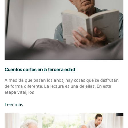
descubre
la
risoterapia
Cuentos cortos en la tercera edad
A medida que pasan los años, hay cosas que se disfrutan
de forma diferente. La lectura es una de ellas. En esta
etapa vital, los
Cuentos
Leer más
cortos
en
la
tercera