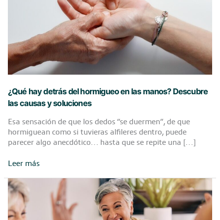
¿Qué hay detrás del hormigueo en las manos? Descubre
las causas y soluciones
Esa sensación de que los dedos “se duermen”, de que
hormiguean como si tuvieras alfileres dentro, puede
parecer algo anecdótico… hasta que se repite una […]
¿Qué
Leer más
hay
detrás
del
hormigueo
en