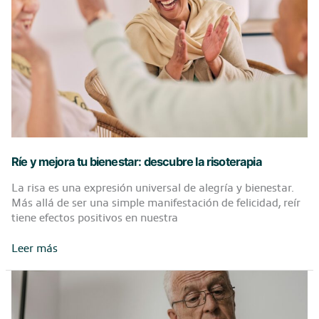
las
manos?
Descubre
las
causas
y
soluciones
Ríe y mejora tu bienestar: descubre la risoterapia
La risa es una expresión universal de alegría y bienestar.
Más allá de ser una simple manifestación de felicidad, reír
tiene efectos positivos en nuestra
Ríe
Leer más
y
mejora
tu
bienestar: