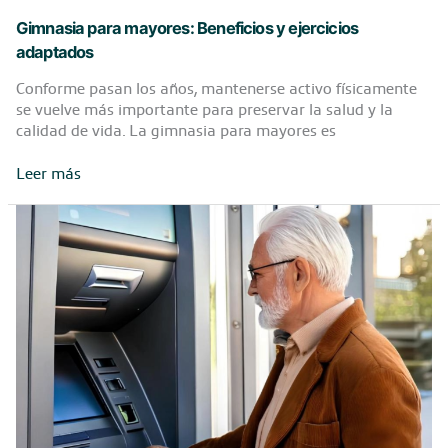
Gimnasia para mayores: Beneficios y ejercicios
adaptados
Conforme pasan los años, mantenerse activo físicamente
se vuelve más importante para preservar la salud y la
calidad de vida. La gimnasia para mayores es
Gimnasia
Leer más
para
mayores:
Beneficios
y
ejercicios
adaptados