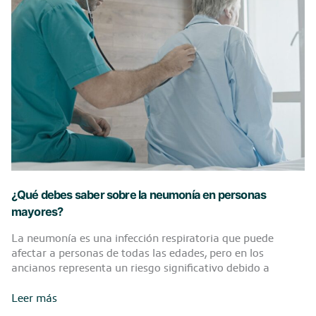
activa
y
saludable
en
la
vejez?
¿Qué debes saber sobre la neumonía en personas
mayores?
La neumonía es una infección respiratoria que puede
afectar a personas de todas las edades, pero en los
ancianos representa un riesgo significativo debido a
¿Qué
Leer más
debes