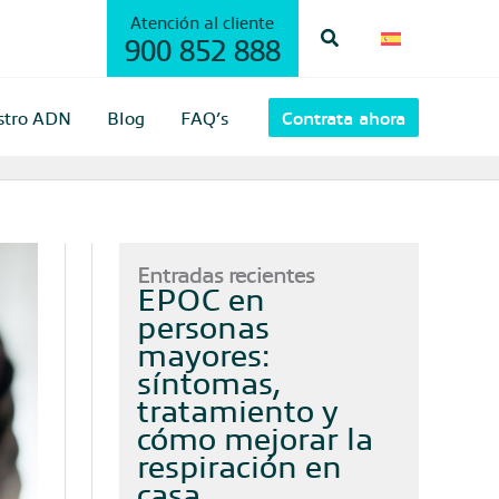
Atención al cliente
Buscar
900 852 888
stro ADN
Blog
FAQ’s
Contrata ahora
Entradas recientes
EPOC en
personas
mayores:
síntomas,
tratamiento y
cómo mejorar la
respiración en
casa