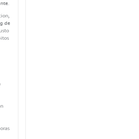
ente
.
ion,
g de
justo
itos
a
ón
doras