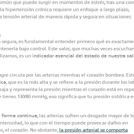
común que puede surgir en momentos de estrés, tras una co
la hipertensión crónica requiere un enfoque a largo plazo,
 tensión arterial de manera rápida y segura en situaciones
s
 segura, es fundamental entender primero qué es exactame
antenerla bajo control. Este valor, que muchas veces escuch
alizamos, es un
indicador esencial del estado de nuestra sa
ngre circula por las arterias mientras el corazón bombea. Est
ica
, que es la más alta y se refiere a la presión durante los la
 baja y representa la presión mientras el corazón está en rep
e tienes 130/80 mmHg, eso significa que tu presión sistólica e
 forma continua
, las arterias sufren un desgaste mayor de l
 intensidad, lo que con el tiempo puede provocar daños en
o, el corazón. No obstante,
la presión arterial se comporta