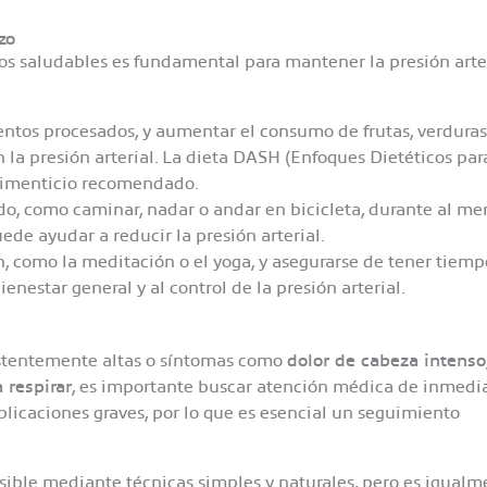
azo
os saludables es fundamental para mantener la presión arte
mentos procesados, y aumentar el consumo de frutas, verduras
 la presión arterial. La dieta DASH (Enfoques Dietéticos par
limenticio recomendado.​
do, como caminar, nadar o andar en bicicleta, durante al me
de ayudar a reducir la presión arterial.​
n, como la meditación o el yoga, y asegurarse de tener tiemp
enestar general y al control de la presión arterial.
sistentemente altas o síntomas como
dolor de cabeza intenso
 respirar
, es importante buscar atención médica de inmedia
licaciones graves, por lo que es esencial un seguimiento
osible mediante técnicas simples y naturales, pero es igualm