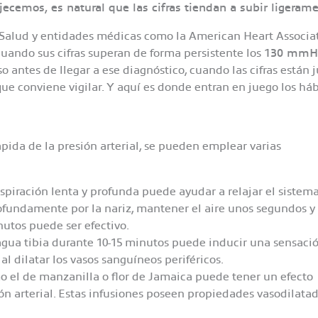
ecemos, es natural que las cifras tiendan a subir ligeram
 Salud y entidades médicas como la American Heart Associat
uando sus cifras superan de forma persistente los
130 mmH
so antes de llegar a ese diagnóstico, cuando las cifras están 
ue conviene vigilar. Y aquí es donde entran en juego los háb
pida de la presión arterial, se pueden emplear varias
espiración lenta y profunda puede ayudar a relajar el sistem
profundamente por la nariz, mantener el aire unos segundos y
utos puede ser efectivo.​
agua tibia durante 10-15 minutos puede inducir una sensaci
al dilatar los vasos sanguíneos periféricos.​
 el de manzanilla o flor de Jamaica puede tener un efecto
ón arterial. Estas infusiones poseen propiedades vasodilata