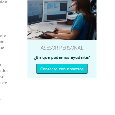
mida
nte
amos
ASESOR PERSONAL
lud
¿En que podemos ayudarte?
a
Contacta con nosotros
tidos
oso
s de
o