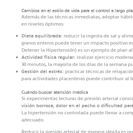
Cambios en el estilo de vida para el control a largo pl
Además de las técnicas inmediatas, adoptar hábit
en niveles óptimos:​
Dieta equilibrada:
reducir la ingesta de sal y ali
granos enteros puede tener un impacto positivo en
Detener la Hipertensión) es un ejemplo de plan a
Actividad física regular:
realizar ejercicio modera
30 minutos, la mayoría de los días de la semana pue
Gestión del estrés:
practicar técnicas de relajació
para actividades placenteras puede contribuir al bi
Cuándo buscar atención médica
Si experimentas lecturas de presión arterial con
visión borrosa, dolor en el pecho o dificultad para
La hipertensión no controlada puede llevar a comp
adecuado.​
Reducir la presión arterial de manera rápida es p