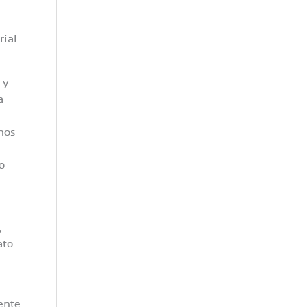
rial
 y
a
nos
o
,
to.
ente