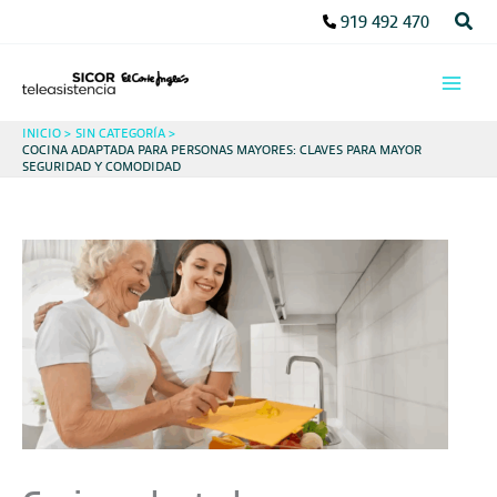
Ir
Busc
919 492 470
al
contenido
INICIO
SIN CATEGORÍA
COCINA ADAPTADA PARA PERSONAS MAYORES: CLAVES PARA MAYOR
SEGURIDAD Y COMODIDAD