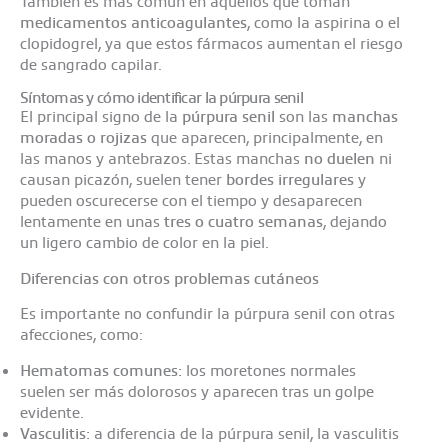
También es más común en aquellos que toman
medicamentos anticoagulantes
, como la aspirina o el
clopidogrel, ya que estos fármacos aumentan el riesgo
de sangrado capilar.
Síntomas y cómo identificar la púrpura senil
El principal signo de la
púrpura senil
son las
manchas
moradas o rojizas
que aparecen, principalmente, en
las manos y antebrazos. Estas manchas
no duelen
ni
causan picazón, suelen tener
bordes irregulares
y
pueden oscurecerse con el tiempo y desaparecen
lentamente en unas
tres o cuatro semanas
, dejando
un ligero cambio de color en la piel.
Diferencias con otros problemas cutáneos
Es importante no confundir la púrpura senil con otras
afecciones, como:
Hematomas comunes:
los moretones normales
suelen ser más dolorosos y aparecen tras un golpe
evidente.
Vasculitis:
a diferencia de la púrpura senil, la vasculitis