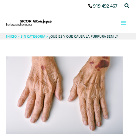
Ir
Busc
919 492 467
al
contenido
INICIO
SIN CATEGORÍA
¿QUÉ ES Y QUE CAUSA LA PÚRPURA SENIL?