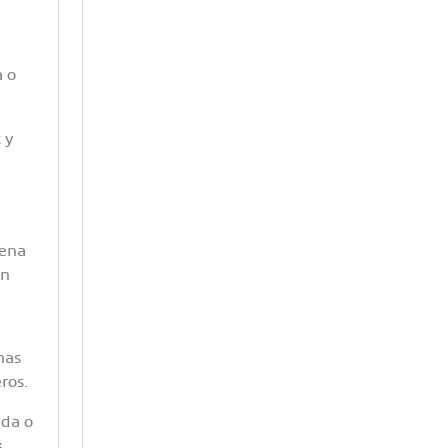
a o
 y
lena
on
nas
ros.
ida o
s