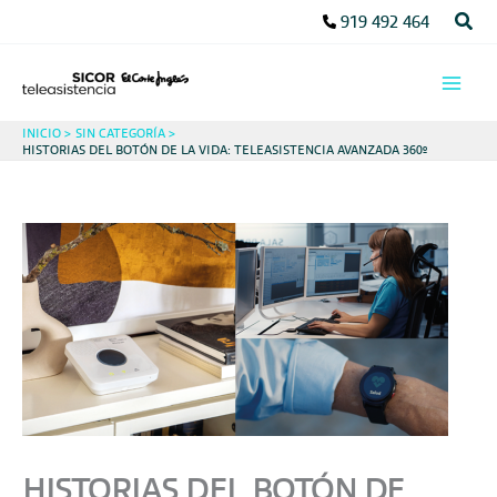
Ir
Busc
919 492 464
al
contenido
INICIO
SIN CATEGORÍA
HISTORIAS DEL BOTÓN DE LA VIDA: TELEASISTENCIA AVANZADA 360º
HISTORIAS DEL BOTÓN DE