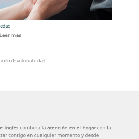
ledad
Desorientac
Leer más
Leer m
ación de vulnerabilidad.
e Inglés
combina la
atención en el hogar
con la
estar contigo en cualquier momento y desde