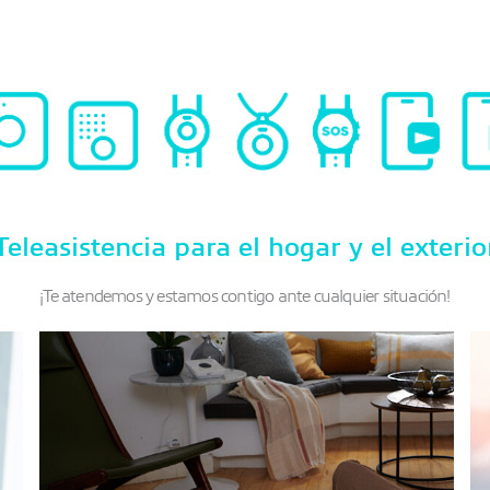
Teleasistencia para el hogar y el exterio
¡Te atendemos y estamos contigo ante cualquier situación!