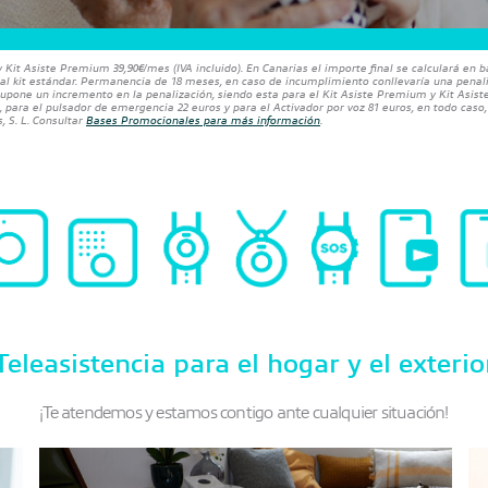
 y Kit Asiste Premium 39,90€/mes (IVA incluido). En Canarias el importe final se calculará en b
al kit estándar. Permanencia de 18 meses, en caso de incumplimiento conllevaría una penaliza
supone un incremento en la penalización, siendo esta para el Kit Asiste Premium y Kit Asiste 
s, para el pulsador de emergencia 22 euros y para el Activador por voz 81 euros, en todo caso, 
, S. L. Consultar
Bases Promocionales para más información
.
Teleasistencia para el hogar y el exterio
¡Te atendemos y estamos contigo ante cualquier situación!