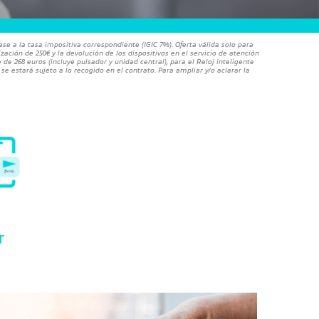
ase a la tasa impositiva correspondiente (IGIC 7%). Oferta válida solo para
ción de 250€ y la devolución de los dispositivos en el servicio de atención
de 268 euros (incluye pulsador y unidad central), para el Reloj inteligente
se estará sujeto a lo recogido en el contrato. Para ampliar y/o aclarar la
r