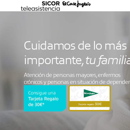
Ir
al
contenido
Cuidamos de lo más
importante,
tu famili
Atención de personas mayores, enfermos
crónicos y personas en situación de dependen