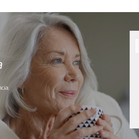
a
cia.