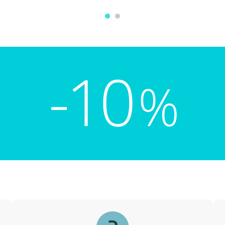
-10
%