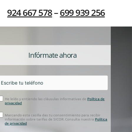
924 667 578
–
699 939 256
Infórmate ahora
He leído y entiendo las cláusulas informativas de
Política de
privacidad
Marcando esta casilla das tu consentimiento para recibir
información sobre tarifas de SICOR. Consulta nuestra
Política
de privacidad